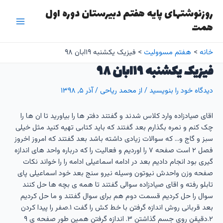
رش
روزنوشتهای پایه هفتم دبیرستان دوره اول
ه
همت
Main
حتوا
Menu
خانه
هفتم مسوولیت
فیزیک یکشنبه ۱۹ابان ۹۸
فیزیک یکشنبه ۱۹ابان ۹۸
دیدگاه‌ خود را بنویسید
/ از
محمد ریاحی
/
آذر ۵, ۱۳۹۸
اقای صیادزاده وارد کلاس شدند و گفتند دفتر ها را بیاورید تا ان ها را
چک کنم و نمره بگذارم بعد گفتند که باید کتابی تهیه کنید مثل خیلی
سبز و گاج و… که سوالات زیادی داشته باشد بعد گفتند که امروز اخروز
فصل ۲ است صفحه ۷ را اوردیم و فعالیت را که درباره واحد های اندازه
گیری بود انجام دادیم بعد در ادامه اسماعیلی ادامه را را خواند نکات
صفحه وزن واحدش نیوتون وسیله نیرو سنج بعد خود اسماعیلی پای
تابلو رفته و اقای صیادزاده سوالی گفتند تا همه ی بچه ها حل کنند
سوال را حل کردیم قسمت دوم هم برای سوال گفتند و ما حل کردیم
بعد قربانی روش اندازه گرفتن با خط کش را گفت ۱.صفر را پیدا کردن
۲.دقیقن روی جسم گذاشتن ۳. اندازه گرفتن همین طور صفحه ی ۹